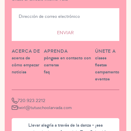
ENVIAR
ACERCA DE
APRENDA
ÚNETE A
acerca de
póngase en contacto con
clases
cómo empezar
carreras
fiestas
noticias
faq
campamento
eventos
720.923.2212
twirl@tutuschoolarvada.com
Llevar alegría a través de la danza - ¡sea