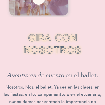
G
I
R
A
C
O
N
N
O
S
O
T
R
O
S
A
v
e
n
t
u
r
a
s
d
e
c
u
e
n
t
o
e
n
e
l
b
a
l
l
e
t
.
Nosotros. Nos. el ballet. Ya sea en las clases, en
las fiestas, en los campamentos o en el escenario,
nunca damos por sentada la importancia de