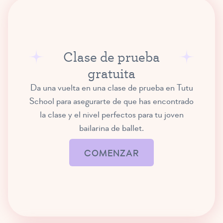
Preparación Primaria de Ballet
(5 – 8 años)
2:00 p. m. – 2:45 p. m.
Clase de prueba
gratuita
¡NUEVO HORARIO DE CLASES!
Da una vuelta en una clase de prueba en Tutu
School para asegurarte de que has encontrado
la clase y el nivel perfectos para tu joven
bailarina de ballet.
COMENZAR