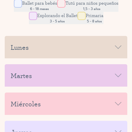
Ballet para bebés
Tutú para niños pequeños
6 - 18 meses
1,5 - 3 años
Explorando el Ballet
Primaria
3 - 5 años
5 - 8 años
Lunes
BUENOS DÍAS
Martes
Tutú para niños pequeños
(1.5 – 3 años)
BUENOS DÍAS
Miércoles
9:30 a. m. – 10:15 a. m.
AFTERNOONEVENINGAFTERNOONEVENING
INSCRIBIRSE
BUENOS DÍAS