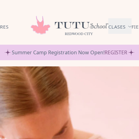
RES
CLASES
FI
REDWOOD CITY
AFILIAC
Summer Camp Registration Now Open!
REGISTER
BALLET 
MESES
NIÑOS C
MESES - 3 
EXPLORA
BALLET3
AÑOS
PREP. BA
PRIMARI
AÑOS