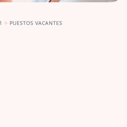
1
PUESTOS VACANTES
R
E
S
yet
o dance.