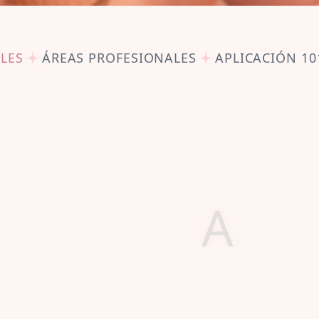
LES
ÁREAS PROFESIONALES
APLICACIÓN 10
S
I
Ó
N
Y
V
A
L
O
 Tutu School, our mission is simple 
powerful:
hild should know what it feels like t