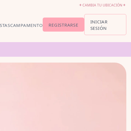
CAMBIA TU UBICACIÓN
INICIAR
REGISTRARSE
ESTAS
CAMPAMENTO
SESIÓN
IÓN Y HORARIOS
PARA BEBÉS6-18
ON TUTÚ18
AÑOS
NDO EL
-5
LLET
O5-8