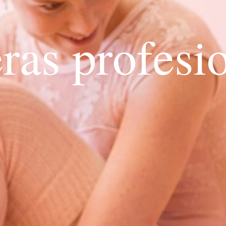
e
r
a
s
p
r
o
f
e
s
i