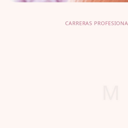
CARRERAS PROFESIONA
M
I
At
every c