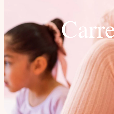
C
a
r
r