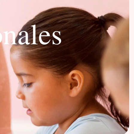
o
n
a
l
e
s