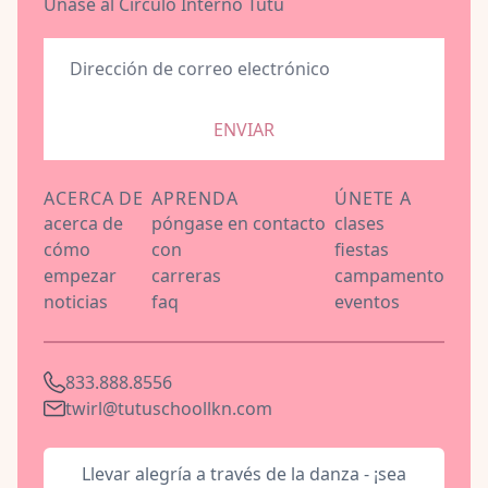
Únase al Círculo Interno Tutu
ENVIAR
ACERCA DE
APRENDA
ÚNETE A
acerca de
póngase en contacto
clases
cómo
con
fiestas
empezar
carreras
campamento
noticias
faq
eventos
833.888.8556
twirl@tutuschoollkn.com
Llevar alegría a través de la danza - ¡sea