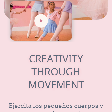
C
R
E
A
T
I
V
I
T
Y
T
H
R
O
U
G
H
M
O
V
E
M
E
N
T
E
j
e
r
c
i
t
a
l
o
s
p
e
q
u
e
ñ
o
s
c
u
e
r
p
o
s
y