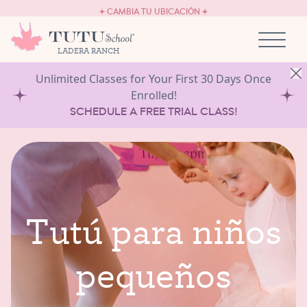
EMPLEO
Ir al contenido
CAMBIA TU UBICACIÓN
SÉ PROPIETARIO DE UNA TUTU SCHOOL
LADERA RANCH
Unlimited Classes for Your First 30 Days Once
Enrolled!
SCHEDULE A FREE TRIAL CLASS!
T
u
t
ú
p
a
r
a
n
i
ñ
o
s
p
e
q
u
e
ñ
o
s