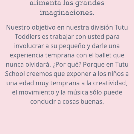
a
l
i
m
e
n
t
a
l
a
s
g
r
a
n
d
e
s
i
m
a
g
i
n
a
c
i
o
n
e
s
.
Nuestro objetivo en nuestra división Tutu
Toddlers es trabajar con usted para
involucrar a su pequeño y darle una
experiencia temprana con el ballet que
nunca olvidará. ¿Por qué? Porque en Tutu
School creemos que exponer a los niños a
una edad muy temprana a la creatividad,
el movimiento y la música sólo puede
conducir a cosas buenas.