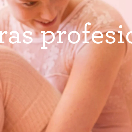
r
a
s
p
r
o
f
e
s
i