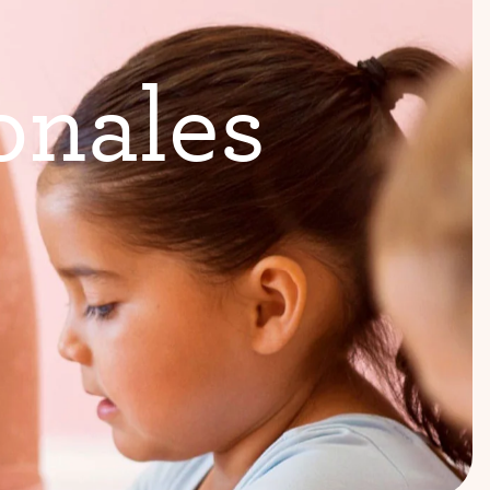
o
n
a
l
e
s