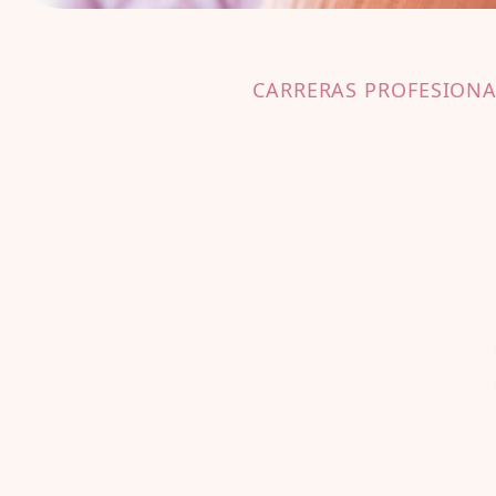
CARRERAS PROFESIONA
M
I
At
every c