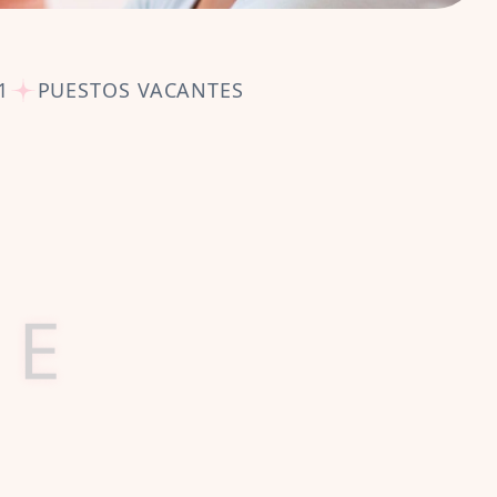
1
PUESTOS VACANTES
R
E
S
yet
o dance.