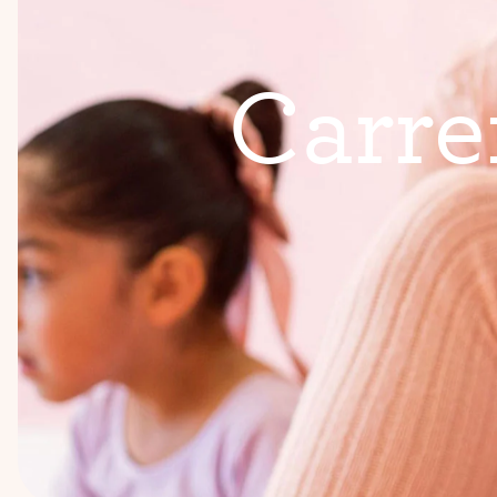
C
a
r
r
e