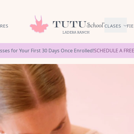
RES
CLASES
FI
LADERA RANCH
AFILIAC
sses for Your First 30 Days Once Enrolled!
SCHEDULE A FREE
BALLET 
MESES
NIÑOS C
MESES - 3 
EXPLORA
BALLET3
AÑOS
PREP. BA
PRIMARI
AÑOS