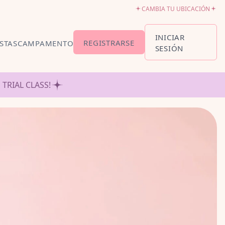
CAMBIA TU UBICACIÓN
INICIAR
REGISTRARSE
ESTAS
CAMPAMENTO
SESIÓN
IÓN Y HORARIOS
 TRIAL CLASS!
PARA BEBÉS6-18
ON TUTÚ18
AÑOS
NDO EL
-5
LLET
O5-8