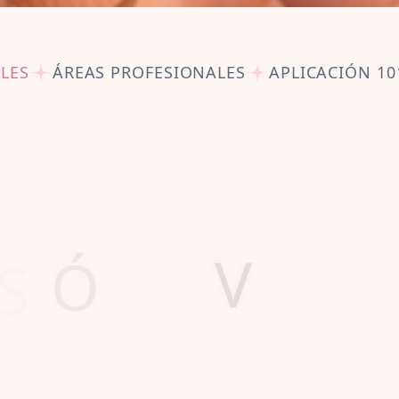
LES
ÁREAS PROFESIONALES
APLICACIÓN 10
S
I
Ó
N
Y
V
A
L
O
 Tutu School, our mission is simple 
powerful:
hild should know what it feels like t