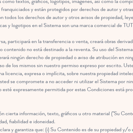
 como textos, gráficos, logotipos, imágenes, así como la compil
franquiciados y están protegidos por derechos de autor y otras
todos los derechos de autor y otros avisos de propiedad, leye
cas y logotipos en el Sistema son una marca comercial de TUT
ersa, participará en la transferencia o venta, creará obras deri
ro contenido no está destinado a la reventa. Su uso del Sistem
lterará ningún derecho de propiedad o aviso de atribución en ni
 uso de los mismos sin nuestro permiso expreso por escrito. U
icencia, expresa o implícita, sobre nuestra propiedad intelect
ted se compromete a no acceder ni utilizar el Sistema por ni
 esté expresamente permitida por estas Condiciones está prohi
ón cierta información, texto, gráficos u otro material ("Su Co
dad, fiabilidad e idoneidad.
lara y garantiza que: (i) Su Contenido es de su propiedad y/o u