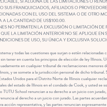
LICABLE, SI ALGUNA DE LAS LIMITACIONES O REN
/O SUS FRANQUICIADOS, AFILIADOS O PROVEEDORE
IONADAS CON EL USO DEL SISTEMA O DE OTRO MO
 A LA CANTIDAD DE US$100.00.
ES NO PERMITEN LA EXCLUSIÓN O LIMITACIÓN DE
 QUE LA LIMITACIÓN ANTERIOR NO SE APLIQUE EN 
DICIONES DE USO, SU ÚNICA Y EXCLUSIVA SOLUCIÓ
stema y todas las cuestiones que surjan o estén relacionadas co
 sin tener en cuenta los principios de elección de ley Illinois.
cuadamente en cualquier tribunal de reclamaciones menores de 
inois, y se somete a la jurisdicción personal de dicho tribunal. S
 Estados Unidos para el Distrito Norte de Illinois cualquier recl
nales del estado de Illinois en el condado de Cook, y usted se s
 TUTU School renuncian a su derecho a un juicio con jurado, 
ncia al derecho a un juicio con jurado. Las partes acuerdan 
tra acción representativa, y las partes renuncian expresament