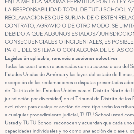
EN LA MEDIDA MÁXIMA PERMITIDA POR LA LEY AP
LA RESPONSABILIDAD TOTAL DE TUTU SCHOOL Y
RECLAMACIONES QUE SURJAN DE O ESTÉN RELAC
CONTRATO, AGRAVIO O DE OTRO MODO, SE LIMITA
DEBIDO A QUE ALGUNOS ESTADOS/JURISDICCION
CONSECUENCIALES O INCIDENTALES, ES POSIBLE
PARTE DEL SISTEMA O CON ALGUNA DE ESTAS CON
Legislación aplicable; renuncia a acciones colectivas
Todas las cuestiones relacionadas con su acceso o uso del Si
Estados Unidos de América y las leyes del estado de Illinois,
excepción de las reclamaciones o disputas presentadas ade
de Distrito de los Estados Unidos para el Distrito Norte de Ill
jurisdicción por diversidad) en el Tribunal de Distrito de los
exclusivos para cualquier acción de este tipo serán los tribu
a cualquier procedimiento judicial, TUTU School usted como
Usted y TUTU School reconocen y acuerdan que cada uno renu
capacidades individuales y no como una acción de clase u o