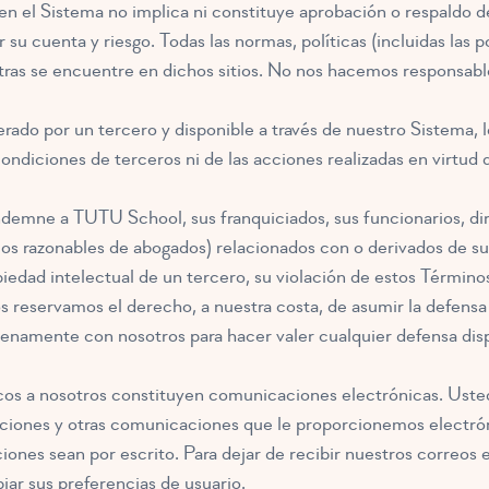
en el Sistema no implica ni constituye aprobación o respaldo de
r su cuenta y riesgo. Todas las normas, políticas (incluidas las 
tras se encuentre en dichos sitios. No nos hacemos responsable
perado por un tercero y disponible a través de nuestro Sistema, 
ndiciones de terceros ni de las acciones realizadas en virtud 
mne a TUTU School, sus franquiciados, sus funcionarios, dire
ios razonables de abogados) relacionados con o derivados de su 
edad intelectual de un tercero, su violación de estos Términos
s reservamos el derecho, a nuestra costa, de asumir la defensa 
lenamente con nosotros para hacer valer cualquier defensa dis
nicos a nosotros constituyen comunicaciones electrónicas. Ust
gaciones y otras comunicaciones que le proporcionemos electró
iones sean por escrito. Para dejar de recibir nuestros correos 
iar sus preferencias de usuario.