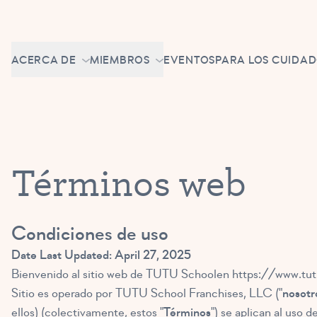
Ir al contenido
CONTACT
EMPLEO
ACERCA DE
MIEMBROS
EVENTOS
PARA LOS CUIDA
SÉ PROPIETARIO DE UNA TUTU SCHOOL
INTRODUCCIÓN
PORTAL PIROUETTE
QUIÉNES SOMOS
CLASES DE MAQUILLAJE
NOTICIAS
BRAVO BASH
Términos web
FAQ
CONTACT
Condiciones de uso
EMPLEO
Date Last Updated: April 27, 2025
SÉ PROPIETARIO DE UNA
Bienvenido al sitio web de TUTU Schoolen
https://www.tut
TUTU SCHOOL
Sitio es operado por TUTU School Franchises, LLC ("
nosotr
ellos) (colectivamente, estos "
Términos
") se aplican al uso 