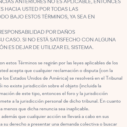
UNCIAS ANTERIORES NO ES APLICABLE, ENTONCES
S HACIA USTED POR TODAS LAS
DO BAJO ESTOS TÉRMINOS, YA SEA EN
 RESPONSABILIDAD POR DAÑOS
SU CASO. SI NO ESTÁ SATISFECHO CON ALGUNA
N ES DEJAR DE UTILIZAR EL SISTEMA.
n estos Términos se regirán por las leyes aplicables de los
 Usted acepta que cualquier reclamación o disputa (con la
los Estados Unidos de América) se resolverá en el Tribunal
i no existe jurisdicción sobre el objeto (incluida la
amación de este tipo, entonces el foro y la jurisdicción
omete a la jurisdicción personal de dicho tribunal. En cuanto
a menos que dicha renuncia sea inaplicable.
además que cualquier acción se llevará a cabo en sus
e a su derecho a presentar una demanda colectiva o buscar