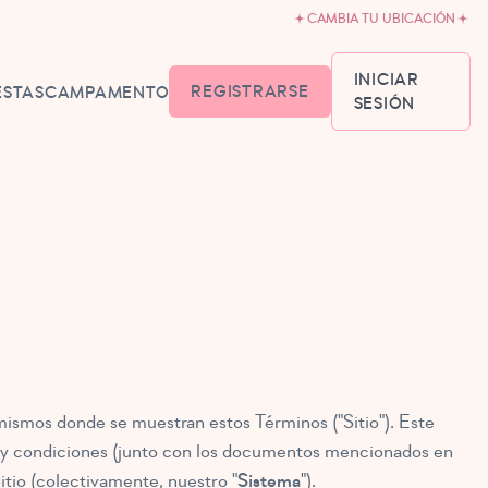
CAMBIA TU UBICACIÓN
INICIAR
REGISTRARSE
ESTAS
CAMPAMENTO
SESIÓN
IÓN Y HORARIOS
PARA BEBÉS6-18
ON TUTÚ18
AÑOS
NDO EL
-5
ALLET
 mismos donde se muestran estos Términos ("Sitio"). Este
O5-8
os y condiciones (junto con los documentos mencionados en
Sitio (colectivamente, nuestro "
Sistema
").