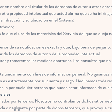
uar en nombre del titular de los derechos de autor u otros dere
 otra propiedad intelectual que usted afirma que se ha infringi
a infracción y su ubicación en el Sistema;
trónico;
e que el uso de los materiales del Servicio del que se queja no
rior de su notificación es exacta y que, bajo pena de perjurio, 
ar de los derechos de autor o de la propiedad intelectual.
utor y tomaremos las medidas oportunas. Las consultas que no 
ita únicamente con fines de información general. No garantizamo
 es estrictamente por su cuenta y riesgo. Declinamos toda res
ema, o por cualquier persona que pueda estar informada de cual
ociales
onados por terceros. Nosotros no controlamos dichos sitios web
a o negligente por parte de dichos terceros, que provoque cual