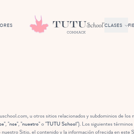
DORES
CLASES
FI
COMMACK
AFILIAC
BALLET 
MESES
NIÑOS C
MESES - 3 
EXPLORA
BALLET3
AÑOS
PREP. B
uschool.com,
u otros sitios relacionados y subdominios de los
PRIMARI
os
", "
nos
", "
nuestro
" o "
TUTU School
"). Los siguientes términ
AÑOS
de nuestro Sitio, el contenido y la información ofrecida en este 