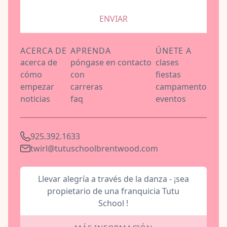
ENVIAR
ACERCA DE
APRENDA
ÚNETE A
acerca de
póngase en contacto
clases
cómo
con
fiestas
empezar
carreras
campamento
noticias
faq
eventos
925.392.1633
twirl@tutuschoolbrentwood.com
Llevar alegría a través de la danza - ¡sea
propietario de una franquicia Tutu
School !