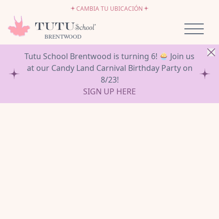
EMPLEO
Ir al contenido
CAMBIA TU UBICACIÓN
SÉ PROPIETARIO DE UNA TUTU SCHOOL
BRENTWOOD
Tutu School Brentwood is turning 6!
Join us
at our Candy Land Carnival Birthday Party on
8/23!
SIGN UP HERE