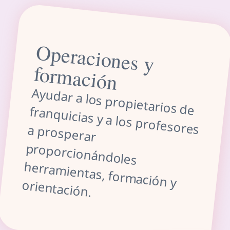
O
p
eracio
n
es y
rm
ació
fo
n
Ayudar a los propietarios de franquicias y a los profesores a prosperar
proporcionándoles
herram
ientas, form
ación y
orientación.