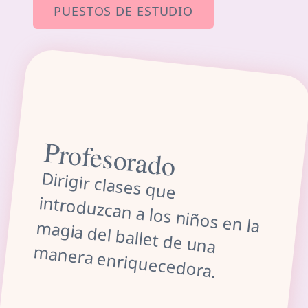
PUESTOS DE ESTUDIO
Profesorado
Dirigir clases que
agia del ballet de una
introduzcan a los niños en la m
m
anera enriquecedora.