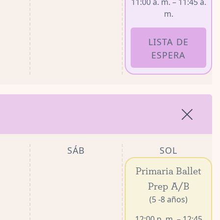
11:00 a. m. – 11:45 a.
m.
LISTA DE
ESPERA
SÁB
SOL
Primaria Ballet
Prep A/B
(5 -8 años)
12:00 p. m. – 12:45