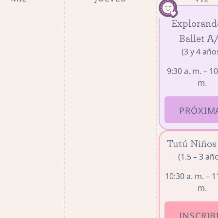
Explorand
Ballet A
(3 y 4 año
9:30 a. m. – 10
m.
PRÓXIM
Tutú Niños
(1.5 – 3 añ
10:30 a. m. – 1
m.
INSCRIB