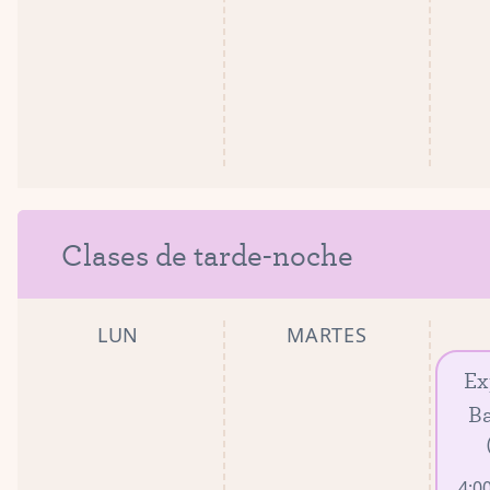
Clases de tarde-noche
LUN
MARTES
Ex
Ba
4:00