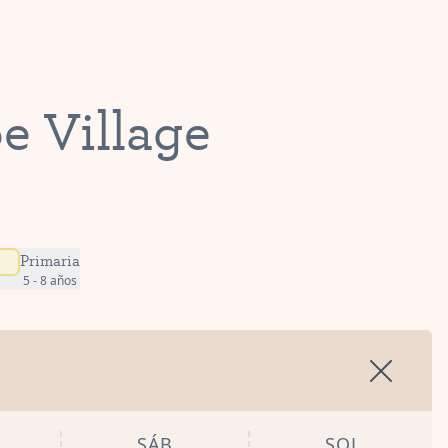
e Village
Primaria
5 - 8 años
SÁB
SOL