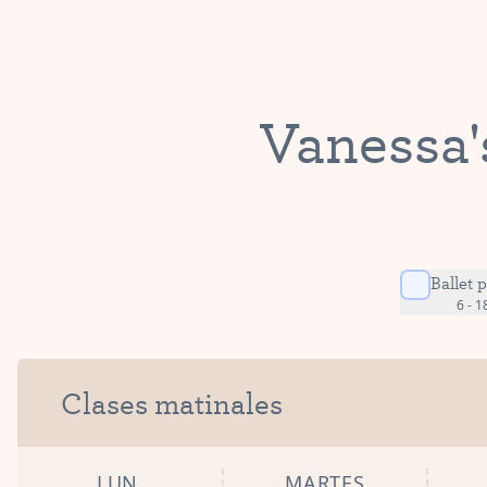
Vanessa'
Ballet 
6 - 
Clases matinales
LUN
MARTES