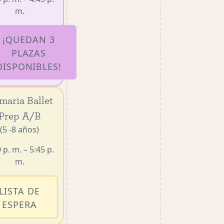
m.
¡QUEDAN 3
PLAZAS
DISPONIBLES!
maria Ballet
Prep A/B
(5 -8 años)
 p. m. – 5:45 p.
m.
LISTA DE
ESPERA