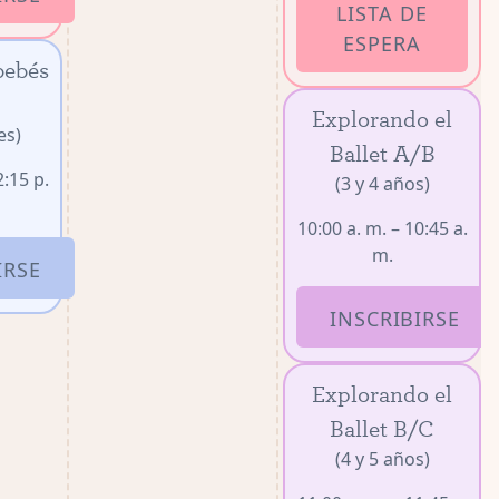
LISTA DE
ESPERA
bebés
Explorando el
es)
Ballet A/B
2:15 p.
(3 y 4 años)
10:00 a. m. – 10:45 a.
m.
IRSE
INSCRIBIRSE
Explorando el
Ballet B/C
(4 y 5 años)