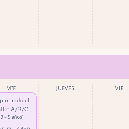
MIE
JUEVES
VIE
plorando el
llet A/B/C
(3 – 5 años)
 p. m. – 4:45 p.