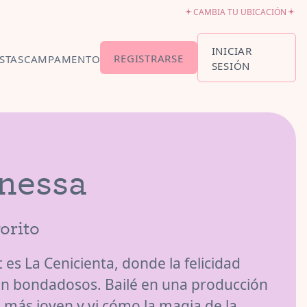
CAMBIA TU UBICACIÓN
INICIAR
REGISTRARSE
ESTAS
CAMPAMENTO
SESIÓN
IÓN Y HORARIOS
PARA BEBÉS6-18
anessa
ON TUTÚ18
AÑOS
NDO EL
-5
orito
LLET
et es La Cenicienta, donde la felicidad
O5-8
on bondadosos. Bailé en una producción
 más joven y vi cómo la magia de la