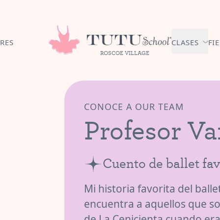
RES
CLASES
FI
ROSCOE VILLAGE
AFILIAC
BALLET 
MESES
CONOCE A OUR TEAM
Profesor V
NIÑOS C
MESES - 3 
EXPLORA
BALLET3
Cuento de ballet fav
AÑOS
PREP. BA
Mi historia favorita del ball
PRIMARI
encuentra a aquellos que s
AÑOS
de La Cenicienta cuando era