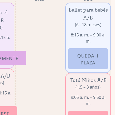
Ballet para bebés
o el
A/B
/B
(6 - 18 meses)
s)
8:15 a. m. – 9:00 a.
:15 a.
m.
QUEDA 1
AMENTE
PLAZA
 A/B
Tutú Niños A/B
os)
(1.5 – 3 años)
1:15 a.
9:05 a. m. – 9:50 a.
m.
IRSE