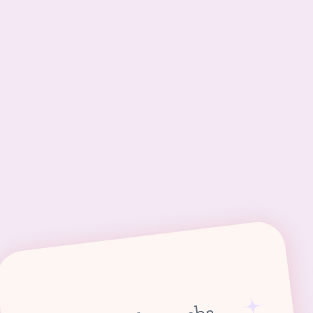
Explorando el Ballet A/B/C
(3 – 5 años)
3:00 p. m. – 3:45 p. m.
INSCRIBIRSE
Tutú Niños B
(2 y 3 años)
4:00 p. m. – 4:45 p. m.
¡QUEDAN 3 PLAZAS
DISPONIBLES!