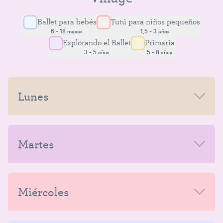
Ballet para bebés
Tutú para niños pequeños
6 - 18 meses
1,5 - 3 años
Explorando el Ballet
Primaria
3 - 5 años
5 - 8 años
Lunes
BUENOS DÍAS
Martes
Tutú Niños A/B
(1.5 – 3 años)
BUENOS DÍAS
Miércoles
9:30 a. m. – 10:15 a. m.
Explorando el Ballet A/B
(3 y 4 años)
¡QUEDAN 3 PLAZAS