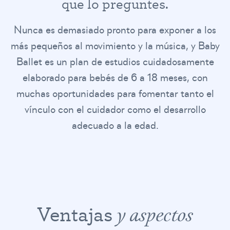
q
u
e
l
o
p
r
e
g
u
n
t
e
s
.
Nunca es demasiado pronto para exponer a los
más pequeños al movimiento y la música, y Baby
Ballet es un plan de estudios cuidadosamente
elaborado para bebés de 6 a 18 meses, con
muchas oportunidades para fomentar tanto el
vínculo con el cuidador como el desarrollo
adecuado a la edad.
Ventajas
y aspectos