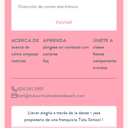
ENVIAR
ACERCA DE
APRENDA
ÚNETE A
acerca de
póngase en contacto con
clases
cómo empezar
carreras
fiestas
noticias
faq
campamento
eventos
424.241.2991
twirl@tutuschoolredondobeach.com
Llevar alegría a través de la danza - ¡sea
propietario de una franquicia Tutu School !