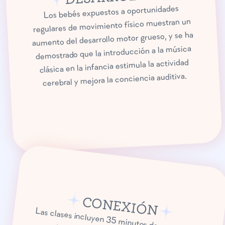
Los bebés expuestos a oportunidades
regulares de movimiento físico muestran un
aumento del desarrollo motor grueso, y se ha
demostrado que la introducción a la música
clásica en la infancia estimula la actividad
cerebral y mejora la conciencia auditiva.
CONEXIÓN
Las clases incluyen 35 minutos de actividades
guiadas por el profesor, seguidas de 10
minutos adicionales de juego abierto y tiempo
social con el cuidador. Los bebés son más
propensos a aprender por imitación y
observación de otros bebés y compañeros, y
los cuidadores también necesitan la
oportunidad de relacionarse con sus