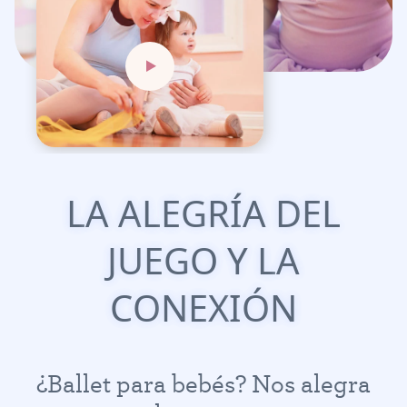
L
A
A
L
E
G
R
Í
A
D
E
L
J
U
E
G
O
Y
L
A
C
O
N
E
X
I
Ó
N
¿
B
a
l
l
e
t
p
a
r
a
b
e
b
é
s
?
N
o
s
a
l
e
g
r
a