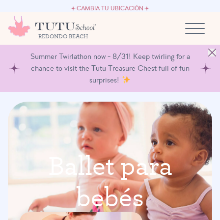
EMPLEO
Ir al contenido
CAMBIA TU UBICACIÓN
SÉ PROPIETARIO DE UNA TUTU SCHOOL
REDONDO BEACH
Summer Twirlathon now - 8/31! Keep twirling for a
chance to visit the Tutu Treasure Chest full of fun
surprises!
B
a
l
l
e
t
p
a
r
a
b
e
b
é
s