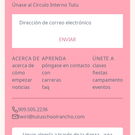
Únase al Círculo Interno Tutu
ENVIAR
ACERCA DE
APRENDA
ÚNETE A
acerca de
póngase en contacto
clases
cómo
con
fiestas
empezar
carreras
campamento
noticias
faq
eventos
909.505.2236
twirl@tutuschoolrancho.com
Llevar alegría a través de la danza - ¡sea