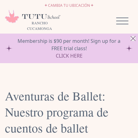
Ir al contenido
CAMBIA TU UBICACIÓN
EMPLEO
SÉ PROPIETARIO DE UNA TUTU SCHOOL
RANCHO
CUCAMONGA
Membership is $90 per month! Sign up for a
FREE trial class!
CLICK HERE
Aventuras de Ballet:
Nuestro programa de
cuentos de ballet