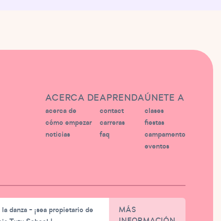
ACERCA DE
APRENDA
ÚNETE A
acerca de
contact
clases
cómo empezar
carreras
fiestas
noticias
faq
campamento
eventos
e la danza - ¡sea propietario de
MÁS
INFORMACIÓN