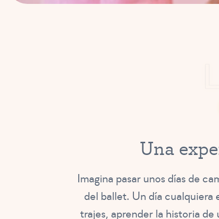
U
n
a
e
x
p
e
Imagina pasar unos días de ca
del ballet. Un día cualquiera
trajes, aprender la historia d