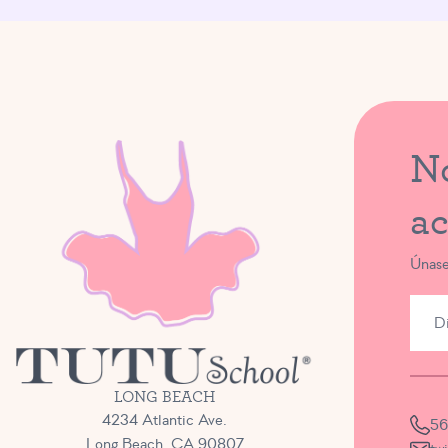
No
ac
Únase
LONG BEACH
4234 Atlantic Ave.
56
Long Beach, CA 90807