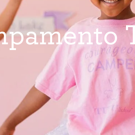
m
p
a
m
e
n
t
o