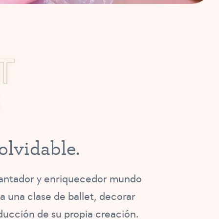
T
o
l
v
i
d
a
b
l
e
.
ncantador y enriquecedor mundo
a una clase de ballet, decorar
oducción de su propia creación.