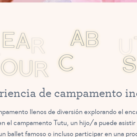
L
E
A
R
N
A
B
O
U
O
U
R
C
A
M
P
S
r
i
e
n
c
i
a
d
e
c
a
m
p
a
m
e
n
t
o
i
n
mpamento llenos de diversión explorando el e
 en el campamento Tutu, un hijo/a puede asistir 
e un ballet famoso o incluso participar en una pr