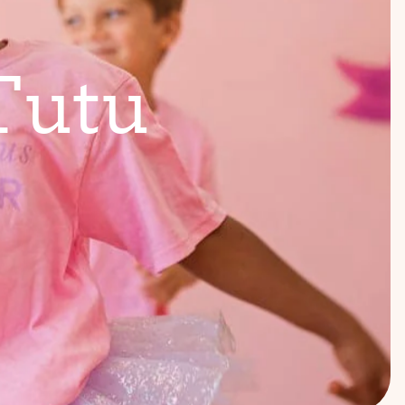
T
u
t
u