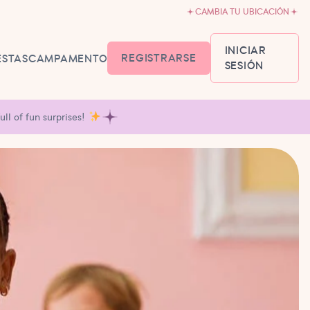
CAMBIA TU UBICACIÓN
INICIAR
REGISTRARSE
ESTAS
CAMPAMENTO
SESIÓN
IÓN Y HORARIOS
ll of fun surprises!
PARA BEBÉS6-18
ON TUTÚ18
AÑOS
NDO EL
-5
ALLET
O5-8