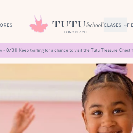
DORES
CLASES
FI
LONG BEACH
AFILIAC
- 8/31! Keep twirling for a chance to visit the Tutu Treasure Chest fu
BALLET 
MESES
NIÑOS C
MESES - 3 
EXPLORA
BALLET3
AÑOS
PREP. B
PRIMARI
AÑOS